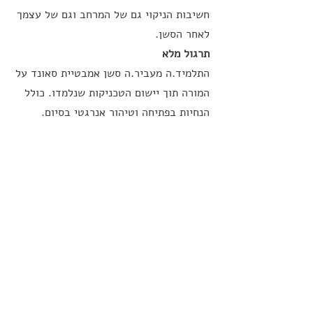
חשיבות הניקוי גם של המרחב וגם של עצמך
לאחר הסשן.
תרגול מלא
התלמיד.ה מעביר.ה סשן אמבטיית סאונד על
המורה תוך יישום הטכניקות שנלמדו. כולל
הנחיות בפתיחה וטיהור אנרגטי בסיום.
פידבק וטיפים
סקירה ומשוב בונה על ביצועי התלמיד.ה.
ליווי ברכישת הכלים + הנחה לתלמידים.
צרי קשר לעוד פרטים