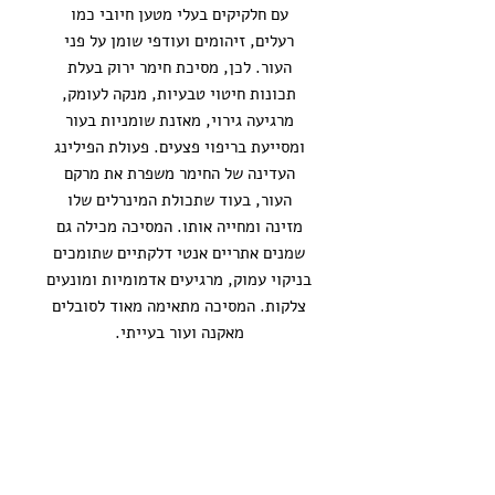
עם חלקיקים בעלי מטען חיובי כמו
רעלים, זיהומים ועודפי שומן על פני
העור. לכן, מסיכת חימר ירוק בעלת
תכונות חיטוי טבעיות, מנקה לעומק,
מרגיעה גירוי, מאזנת שומניות בעור
ומסייעת בריפוי פצעים. פעולת הפילינג
העדינה של החימר משפרת את מרקם
העור, בעוד שתכולת המינרלים שלו
מזינה ומחייה אותו. המסיכה מכילה גם
שמנים אתריים אנטי דלקתיים שתומכים
בניקוי עמוק, מרגיעים אדמומיות ומונעים
צלקות. המסיכה מתאימה מאוד לסובלים
מאקנה ועור בעייתי.
עקבי אחריי באינסטגרם בשביל תוכן איכותי על
רפואה הוליסטית ואורח חיים טבעי בדגש על נשיות